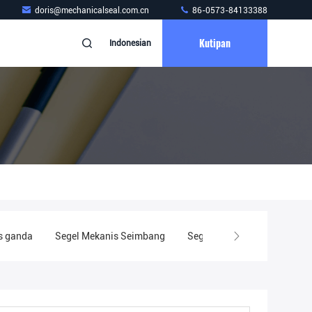
doris@mechanicalseal.com.cn
86-0573-84133388
Kutipan
Indonesian
s ganda
Segel Mekanis Seimbang
Segel Mekanis Tunggal