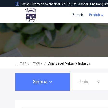
Jiaxing Burgmann Mechanical Seal Co., Ltd. Jiashan King Kong Br
Rumah
Produk
Rumah
Produk
/
/
Cina Segel Mekanik Industri
Semua
Jenis:
Segel Mekanik Industri