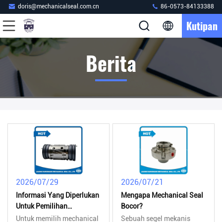
doris@mechanicalseal.com.cn
86-0573-84133388
Kutipan
Berita
2026/07/29
2026/07/21
Informasi Yang Diperlukan
Mengapa Mechanical Seal
Untuk Pemilihan
Bocor?
Mechanical Seal
Untuk memilih mechanical
Sebuah segel mekanis