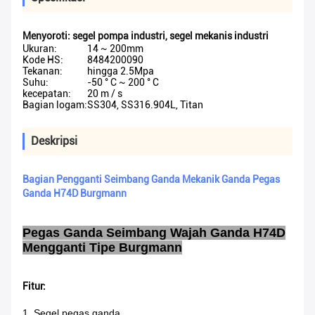
Menyoroti:
segel pompa industri
,
segel mekanis industri
Ukuran:
14 ~ 200mm
Kode HS:
8484200090
Tekanan:
hingga 2.5Mpa
Suhu:
-50 ° C ~ 200 ° C
kecepatan:
20 m / s
Bagian logam:
SS304, SS316.904L, Titan
Deskripsi
Bagian Pengganti Seimbang Ganda Mekanik Ganda Pegas
Ganda H74D Burgmann
Pegas Ganda Seimbang Wajah Ganda H74D
Mengganti Tipe Burgmann
Fitur:
1. Segel pegas ganda