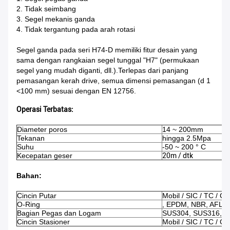
2. Tidak seimbang
3. Segel mekanis ganda
4. Tidak tergantung pada arah rotasi
Segel ganda pada seri H74-D memiliki fitur desain yang
sama dengan rangkaian segel tunggal "H7" (permukaan
segel yang mudah diganti, dll.).Terlepas dari panjang
pemasangan kerah drive, semua dimensi pemasangan (d 1
<100 mm) sesuai dengan EN 12756.
Operasi Terbatas:
Diameter poros
14 ~ 200mm
Tekanan
hingga 2.5Mpa
Suhu
-50 ~ 200 ° C
Kecepatan geser
20m / dtk
Bahan:
Cincin Putar
Mobil / SIC / TC / Ce
O-Ring
, EPDM, NBR, AFLAS
Bagian Pegas dan Logam
SUS304, SUS316, Ti
Cincin Stasioner
Mobil / SIC / TC / Ce