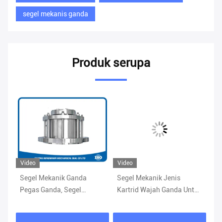
segel mekanis ganda
Produk serupa
Video
Video
Segel Mekanik Ganda
Segel Mekanik Jenis
Pe
Pegas Ganda, Segel
Kartrid Wajah Ganda Untuk
Be
Pelumas Cairan Agitator
Penggantian Burgmann
Se
M481K-D
Cartex DN
P