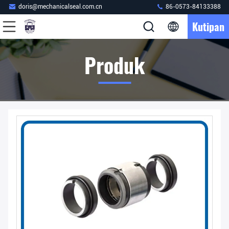
doris@mechanicalseal.com.cn
86-0573-84133388
Kutipan
Produk