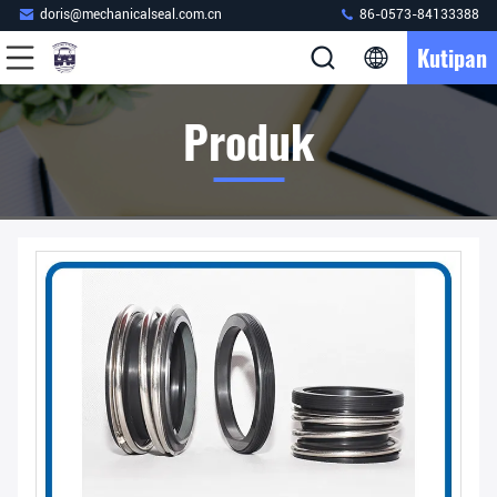
doris@mechanicalseal.com.cn
86-0573-84133388
Kutipan
Produk