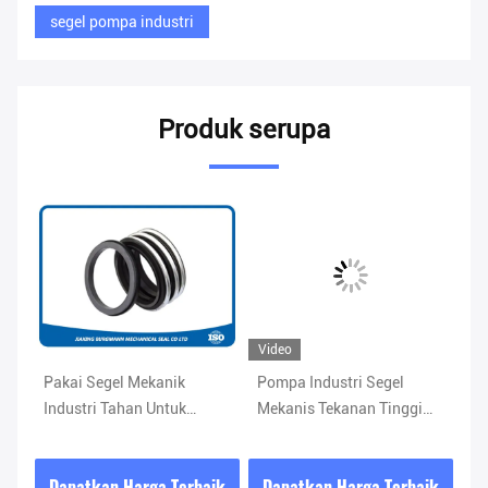
segel pompa industri
Produk serupa
Video
Pakai Segel Mekanik
Pompa Industri Segel
St
Industri Tahan Untuk
Mekanis Tekanan Tinggi
Me
Pompa Kimia / Limbah
Menggunakan Sertifikasi
Pe
FDA
Li
ik
Dapatkan Harga Terbaik
Dapatkan Harga Terbaik
D