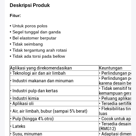
Deskripsi Produk
Fitur:
• Untuk poros polos
• Segel tunggal dan ganda
• Bel elastomer berputar
• Tidak seimbang
• Tidak tergantung arah rotasi
• Tidak ada torsi pada bellow
Aplikasi yang direkomendasikan
Keuntungan
• Teknologi air dan air limbah
• Perlindungan poro
• Perlindungan pe
• Industri makanan dan minuman
karena desain bell
• Tidak sensitif te
• Industri pulp dan kertas
kemampuan gerakan
• Industri kimia
• Peluang aplikasi 
• Aplikasi oli
• Tersedia sertifika
• Fleksibilitas tin
• Air, air limbah, bubur (sampai 5% berat)
luas
• Pulp (hingga 4% otro)
• Cocok untuk aplik
• Tersedia desain 
• Lateks
(RMG12)
• Susu, minuman
• Adaptasi dimensi