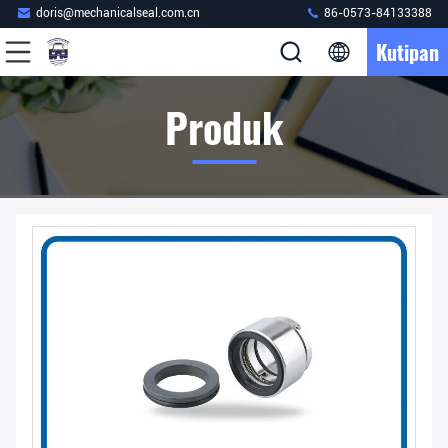
doris@mechanicalseal.com.cn
86-0573-84133388
Kutipan
Produk