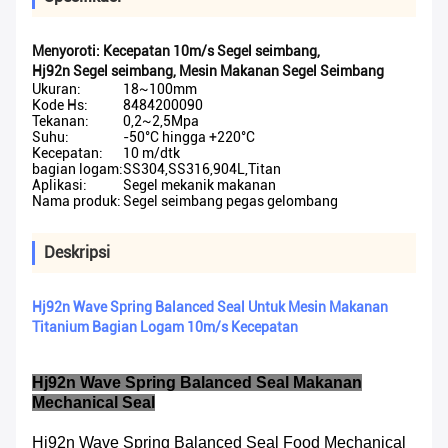
Menyoroti:
Kecepatan 10m/s Segel seimbang
,
Hj92n Segel seimbang
,
Mesin Makanan Segel Seimbang
Ukuran:
18~100mm
Kode Hs:
8484200090
Tekanan:
0,2~2,5Mpa
Suhu:
-50°C hingga +220°C
Kecepatan:
10 m/dtk
bagian logam:
SS304,SS316,904L,Titan
Aplikasi:
Segel mekanik makanan
Nama produk:
Segel seimbang pegas gelombang
Deskripsi
Hj92n Wave Spring Balanced Seal Untuk Mesin Makanan
Titanium Bagian Logam 10m/s Kecepatan
Hj92n Wave Spring Balanced Seal Makanan
Mechanical Seal
Hj92n Wave Spring Balanced Seal Food Mechanical