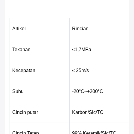
Artikel
Rincian
Tekanan
≤1,7MPa
Kecepatan
≤ 25m/s
Suhu
-20°C~+200°C
Cincin putar
Karbon/Sic/TC
Cincin Tetap
99% Keramik/Sic/TC