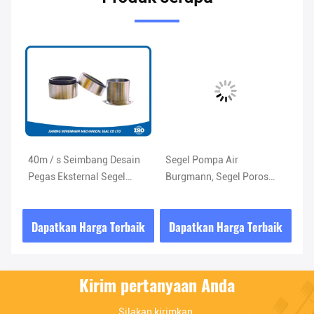
as
40m / s Seimbang Desain
Segel Pompa Air
Me
nik
Pegas Eksternal Segel
Burgmann, Segel Poros
Me
Mekanik Dengan Bushing
Mekanis Seimbang Model
Me
Logam
HRN
Fl
ik
Dapatkan Harga Terbaik
Dapatkan Harga Terbaik
D
Kirim pertanyaan Anda
Silakan kirimkan 