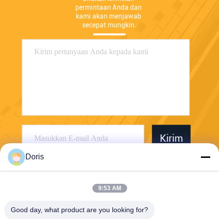
permintaan Anda dan 
kami akan menjawab 
secepat mungkin.
Kirim
Doris
9:53 AM
Good day, what product are you looking for?
Jiaxing Burgmann Mechanical Seal Co., Ltd.